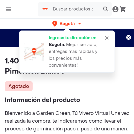
Bogotá
Regístrate
¿Nuevo en Rappi?
y disfruta de
Ingresa tu dirección en
envíos gratis por semanas
Aplican TyC
Bogotá
.
Mejor servicio,
entregas más rápidas y
los precios más
1.400 Semillas Orgánicas De
convenientes!
Pimentón Blanco
Agotado
Información del producto
Bienvenido a Garden Green, Tú Vivero Virtual Una vez
realizada la compra, te indicaremos como llevar el
proceso de germinación paso a paso de una manera