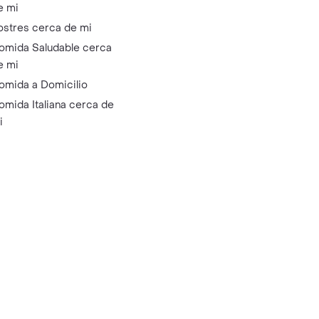
e mi
ostres cerca de mi
omida Saludable cerca
e mi
omida a Domicilio
omida Italiana cerca de
i