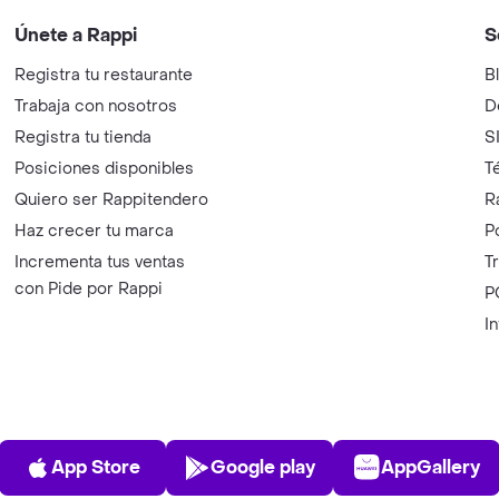
Únete a Rappi
S
Registra tu restaurante
B
Trabaja con nosotros
D
Registra tu tienda
S
Posiciones disponibles
T
Quiero ser Rappitendero
R
Haz crecer tu marca
P
Incrementa tus ventas
T
con Pide por Rappi
P
I
App Store
Play Store
AppGalle
App Store
Google play
AppGallery