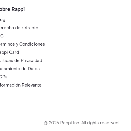
obre Rappi
log
erecho de retracto
IC
érminos y Condiciones
appi Card
olíticas de Privacidad
ratamiento de Datos
QRs
nformación Relevante
ry
©
2026
Rappi Inc. All rights reserved.