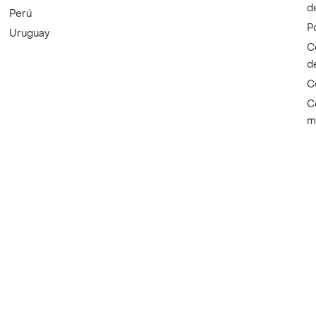
d
Perú
P
Uruguay
C
d
C
C
m