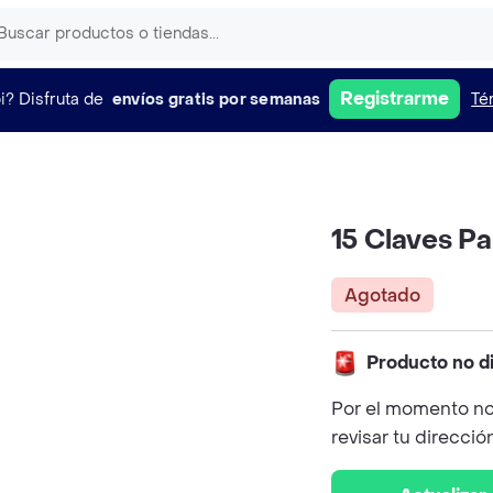
Registrarme
i?
Disfruta de
envíos gratis por semanas
Té
15 Claves Pa
Agotado
Producto no d
Por el momento no
revisar tu direcció