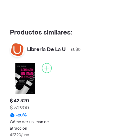
Productos similares:
Librería De La U
$0
$ 42.320
$ 52.900
-
20
%
Cómo ser un imán de
atracción
42320/und