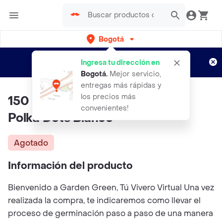
Bogotá
Regístrate
¿Nuevo en Rappi?
y disfruta de
Ingresa tu dirección en
envíos gratis por semanas
Aplican TyC
Bogotá
.
Mejor servicio,
entregas más rápidas y
los precios más
150 Semillas Orgánicas De Flor
convenientes!
Polka Dots Blanco
Agotado
Información del producto
Bienvenido a Garden Green, Tú Vivero Virtual Una vez
realizada la compra, te indicaremos como llevar el
proceso de germinación paso a paso de una manera