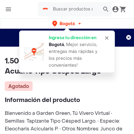
Bogotá
Regístrate
¿Nuevo en Rappi?
y disfruta de
Ingresa tu dirección en
envíos gratis por semanas
Aplican TyC
Bogotá
.
Mejor servicio,
entregas más rápidas y
los precios más
1.500 Semillas Tapizantes Para
convenientes!
Acuario Tipo Césped Largo
Agotado
Información del producto
Bienvenido a Garden Green, Tú Vivero Virtual •
Semillas: Tapizante Tipo Césped Largo. • Especie:
Eleocharis Acicularis P. • Otros Nombres: Junco de