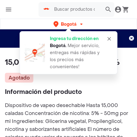
Bogotá
Regístrate
¿Nuevo en Rappi?
y disfruta de
Ingresa tu dirección en
envíos gratis por semanas
Aplican TyC
Bogotá
.
Mejor servicio,
entregas más rápidas y
los precios más
15,000 Puff Sami 2 Pod Lulo 5%
convenientes!
Agotado
Información del producto
Dispositivo de vapeo desechable Hasta 15,000
caladas Concentración de nicotina: 5% - 50mg por
ml Ingredientes: Glicerina vegetal, Propilenglicol,
nicotina y saborizantes artificiales El número de