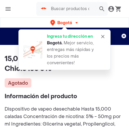
Bogotá
Regístrate
¿Nuevo en Rappi?
y disfruta de
Ingresa tu dirección en
envíos gratis por semanas
Aplican TyC
Bogotá
.
Mejor servicio,
entregas más rápidas y
los precios más
15,000 Puff Sami 2 Pod Melon
convenientes!
Chicle Ice 5%
Agotado
Información del producto
Dispositivo de vapeo desechable Hasta 15,000
caladas Concentración de nicotina: 5% - 50mg por
ml Ingredientes: Glicerina vegetal, Propilenglicol,