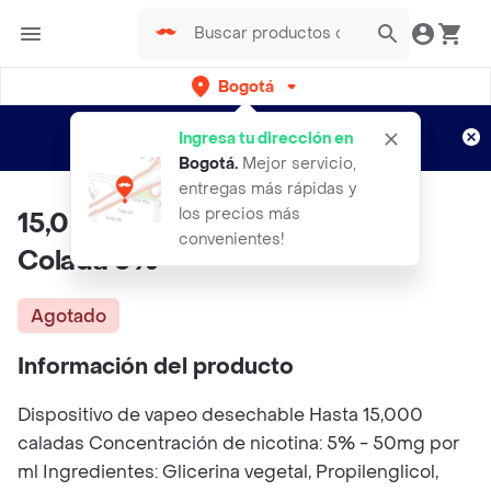
Bogotá
Regístrate
¿Nuevo en Rappi?
y disfruta de
Ingresa tu dirección en
envíos gratis por semanas
Aplican TyC
Bogotá
.
Mejor servicio,
entregas más rápidas y
los precios más
15,000 Puff Sami 2 Pod Piña
convenientes!
Colada 5%
Agotado
Información del producto
Dispositivo de vapeo desechable Hasta 15,000
caladas Concentración de nicotina: 5% - 50mg por
ml Ingredientes: Glicerina vegetal, Propilenglicol,