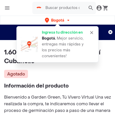
Bogotá
Regístrate
¿Nuevo en Rappi?
y disfruta de
Ingresa tu dirección en
envíos gratis por semanas
Aplican TyC
Bogotá
.
Mejor servicio,
entregas más rápidas y
los precios más
1.600 Semillas Orgánicas De Ají
convenientes!
Cubanelle
Agotado
Información del producto
Bienvenido a Garden Green, Tú Vivero Virtual Una vez
realizada la compra, te indicaremos como llevar el
proceso de germinación paso a paso de una manera