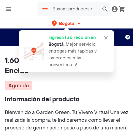
Bogotá
Regístrate
¿Nuevo en Rappi?
y disfruta de
Ingresa tu dirección en
envíos gratis por semanas
Aplican TyC
Bogotá
.
Mejor servicio,
entregas más rápidas y
los precios más
1.600 Semillas Orgánicas De
convenientes!
Eneldo
Agotado
Información del producto
Bienvenido a Garden Green, Tú Vivero Virtual Una vez
realizada la compra, te indicaremos como llevar el
proceso de germinación paso a paso de una manera