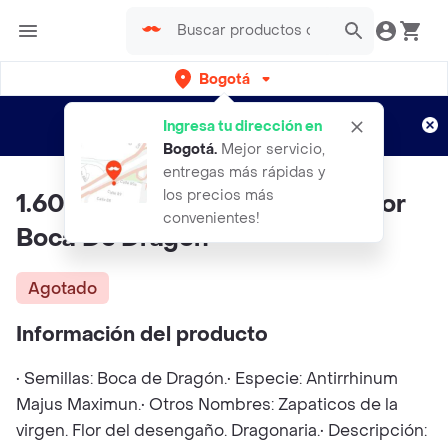
Bogotá
Regístrate
¿Nuevo en Rappi?
y disfruta de
Ingresa tu dirección en
envíos gratis por semanas
Aplican TyC
Bogotá
.
Mejor servicio,
entregas más rápidas y
los precios más
1.600 Semillas Orgánicas De Flor
convenientes!
Boca De Dragón
Agotado
Información del producto
• Semillas: Boca de Dragón.• Especie: Antirrhinum
Majus Maximun.• Otros Nombres: Zapaticos de la
virgen. Flor del desengaño. Dragonaria.• Descripción: