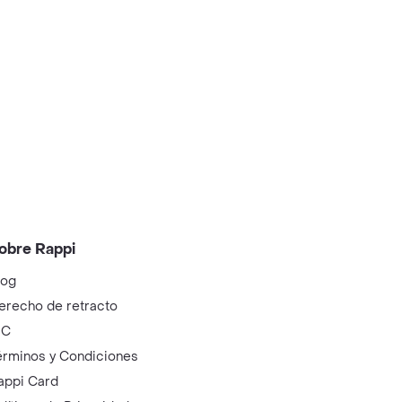
obre Rappi
log
erecho de retracto
IC
érminos y Condiciones
appi Card