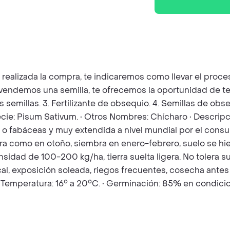
z realizada la compra, te indicaremos como llevar el pro
e vendemos una semilla, te ofrecemos la oportunidad de t
as semillas. 3. Fertilizante de obsequio. 4. Semillas de o
pecie: Pisum Sativum. • Otros Nombres: Chícharo • Descripc
 o fabáceas y muy extendida a nivel mundial por el consu
era como en otoño, siembra en enero-febrero, suelo se hi
sidad de 100-200 kg/ha, tierra suelta ligera. No tolera s
al, exposición soleada, riegos frecuentes, cosecha antes
 Temperatura: 16° a 20°C. • Germinación: 85% en condici