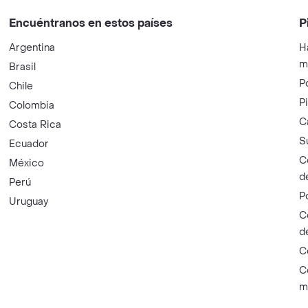
Encuéntranos en estos países
P
Argentina
H
m
Brasil
P
Chile
P
Colombia
C
Costa Rica
S
Ecuador
C
México
d
Perú
P
Uruguay
C
d
C
C
m