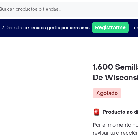
Registrarme
i?
Disfruta de
envíos gratis por semanas
Té
1.600 Semil
De Wiscons
Agotado
Producto no d
Por el momento no
revisar tu direcció