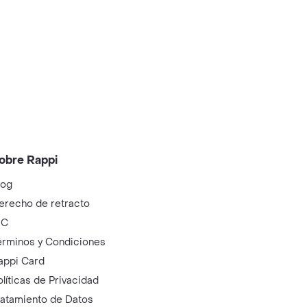
obre Rappi
log
erecho de retracto
IC
érminos y Condiciones
appi Card
olíticas de Privacidad
ratamiento de Datos