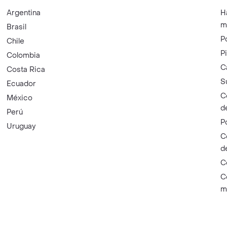
Argentina
H
m
Brasil
P
Chile
P
Colombia
C
Costa Rica
S
Ecuador
C
México
d
Perú
P
Uruguay
C
d
C
C
m