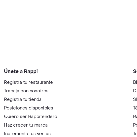
Únete a Rappi
S
Registra tu restaurante
B
Trabaja con nosotros
D
Registra tu tienda
S
Posiciones disponibles
T
Quiero ser Rappitendero
R
Haz crecer tu marca
P
Incrementa tus ventas
T