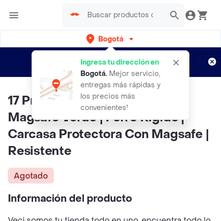
Bogotá
Regístrate
¿Nuevo en Rappi?
y disfruta de
Ingresa tu dirección en
envíos gratis por semanas
Aplican TyC
Bogotá
.
Mejor servicio,
entregas más rápidas y
los precios más
17 Pro | Case Premium Humo
convenientes!
Magsafe Verde | Forro Rigido |
Carcasa Protectora Con Magsafe |
Resistente
Agotado
Información del producto
Veci somos tu tienda todo en uno, encuentra todo lo