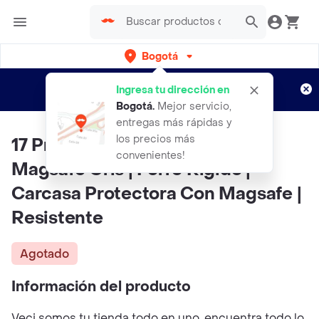
Bogotá
Regístrate
¿Nuevo en Rappi?
y disfruta de
Ingresa tu dirección en
envíos gratis por semanas
Aplican TyC
Bogotá
.
Mejor servicio,
entregas más rápidas y
los precios más
17 Pro | Case Premium Humo
convenientes!
Magsafe Gris | Forro Rigido |
Carcasa Protectora Con Magsafe |
Resistente
Agotado
Información del producto
Veci somos tu tienda todo en uno, encuentra todo lo