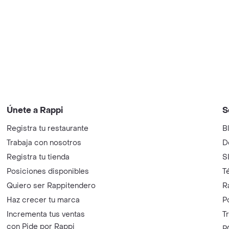
Únete a Rappi
S
Registra tu restaurante
B
Trabaja con nosotros
D
Registra tu tienda
S
Posiciones disponibles
T
Quiero ser Rappitendero
R
Haz crecer tu marca
P
Incrementa tus ventas
T
con Pide por Rappi
P