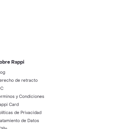
obre Rappi
log
erecho de retracto
IC
érminos y Condiciones
appi Card
olíticas de Privacidad
ratamiento de Datos
QRs