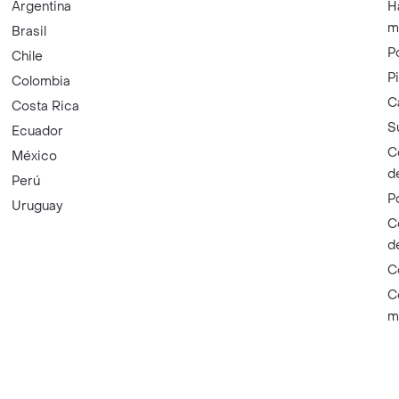
Argentina
H
m
Brasil
P
Chile
P
Colombia
C
Costa Rica
S
Ecuador
C
México
d
Perú
P
Uruguay
C
d
C
C
m