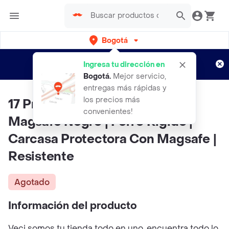
Bogotá
Regístrate
¿Nuevo en Rappi?
y disfruta de
Ingresa tu dirección en
envíos gratis por semanas
Aplican TyC
Bogotá
.
Mejor servicio,
entregas más rápidas y
los precios más
17 Pro | Case Premium Humo
convenientes!
Magsafe Negro | Forro Rigido |
Carcasa Protectora Con Magsafe |
Resistente
Agotado
Información del producto
Veci somos tu tienda todo en uno, encuentra todo lo