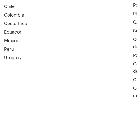
P
Chile
P
Colombia
C
Costa Rica
S
Ecuador
C
México
d
Perú
P
Uruguay
C
d
C
C
m