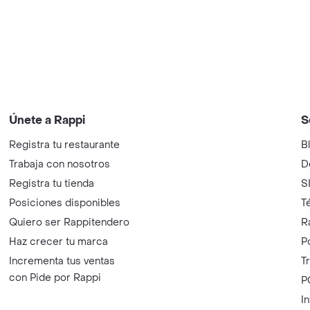
Únete a Rappi
S
Registra tu restaurante
B
Trabaja con nosotros
D
Registra tu tienda
S
Posiciones disponibles
T
Quiero ser Rappitendero
R
Haz crecer tu marca
P
Incrementa tus ventas
T
con Pide por Rappi
P
I