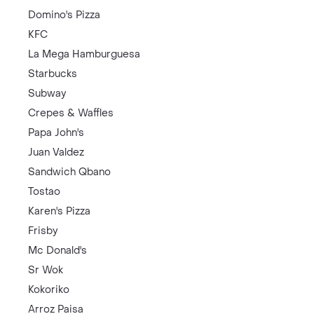
Domino's Pizza
KFC
La Mega Hamburguesa
Starbucks
Subway
Crepes & Waffles
Papa John's
Juan Valdez
Sandwich Qbano
Tostao
Karen's Pizza
Frisby
Mc Donald's
Sr Wok
Kokoriko
Arroz Paisa