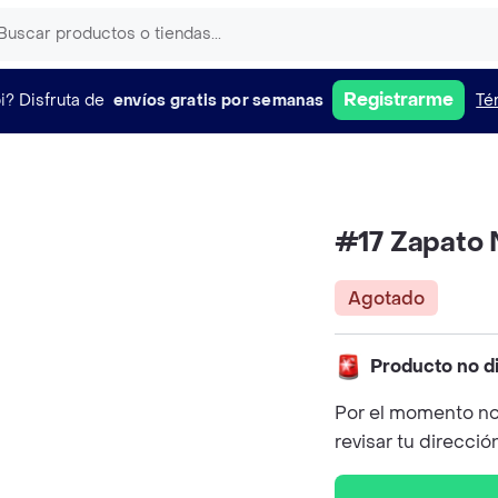
Registrarme
i?
Disfruta de
envíos gratis por semanas
Té
#17 Zapato 
Agotado
Producto no d
Por el momento no
revisar tu direcció