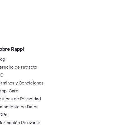
obre Rappi
log
erecho de retracto
IC
érminos y Condiciones
appi Card
olíticas de Privacidad
ratamiento de Datos
QRs
nformación Relevante