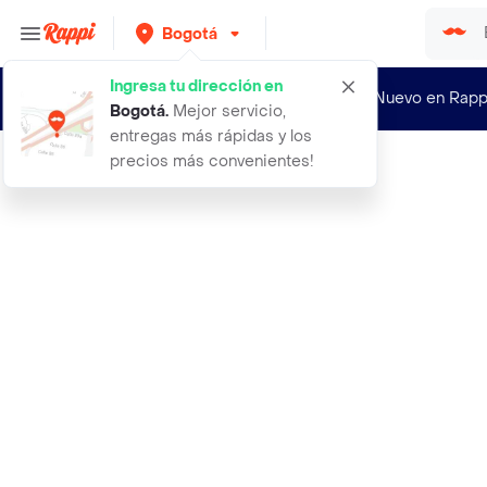
Bogotá
Ingresa tu dirección en
¿Nuevo en Rapp
Bogotá
.
Mejor servicio,
entregas más rápidas y los
precios más convenientes!
Rappi
175cm tripode y palo selfie control