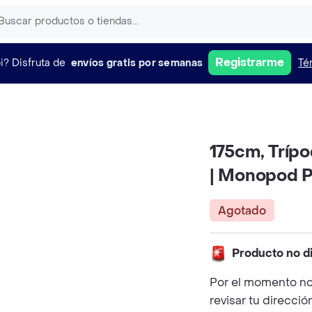
Registrarme
i?
Disfruta de
envíos gratis por semanas
Té
175cm, Trípo
| Monopod P
Agotado
Producto no d
Por el momento no
revisar tu direcció