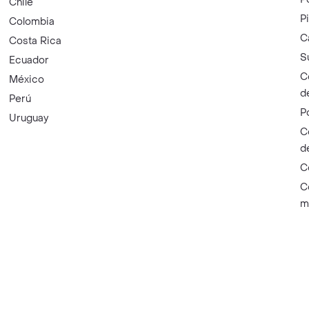
Chile
P
Colombia
C
Costa Rica
S
Ecuador
C
México
d
Perú
P
Uruguay
C
d
C
C
m