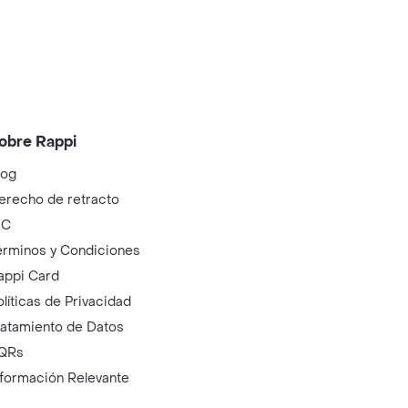
obre Rappi
log
erecho de retracto
IC
érminos y Condiciones
appi Card
olíticas de Privacidad
ratamiento de Datos
QRs
nformación Relevante