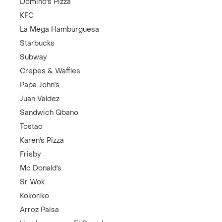
Domino's Pizza
KFC
La Mega Hamburguesa
Starbucks
Subway
Crepes & Waffles
Papa John's
Juan Valdez
Sandwich Qbano
Tostao
Karen's Pizza
Frisby
Mc Donald's
Sr Wok
Kokoriko
Arroz Paisa