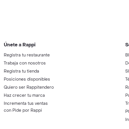
Únete a Rappi
S
Registra tu restaurante
B
Trabaja con nosotros
D
Registra tu tienda
S
Posiciones disponibles
T
Quiero ser Rappitendero
R
Haz crecer tu marca
P
Incrementa tus ventas
T
con Pide por Rappi
P
I