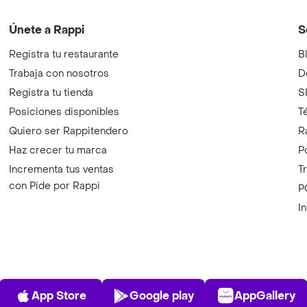
Únete a Rappi
S
Registra tu restaurante
B
Trabaja con nosotros
D
Registra tu tienda
S
Posiciones disponibles
T
Quiero ser Rappitendero
R
Haz crecer tu marca
P
Incrementa tus ventas
T
con Pide por Rappi
P
I
App Store
Play Store
AppGalle
App Store
Google play
AppGallery