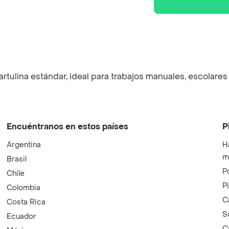
cartulina estándar, ideal para trabajos manuales, escolar
Encuéntranos en estos países
P
Argentina
H
m
Brasil
P
Chile
P
Colombia
C
Costa Rica
S
Ecuador
C