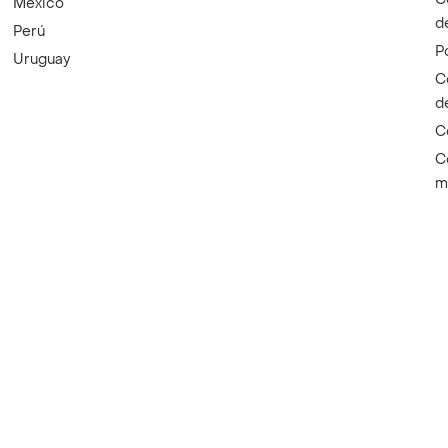
México
d
Perú
P
Uruguay
C
d
C
C
m