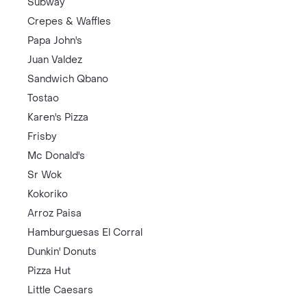
Subway
Crepes & Waffles
Papa John's
Juan Valdez
Sandwich Qbano
Tostao
Karen's Pizza
Frisby
Mc Donald's
Sr Wok
Kokoriko
Arroz Paisa
Hamburguesas El Corral
Dunkin' Donuts
Pizza Hut
Little Caesars