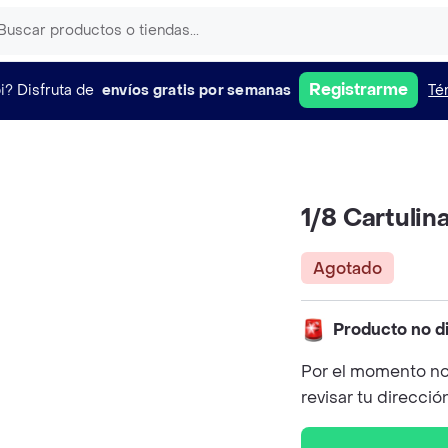
Registrarme
i?
Disfruta de
envíos gratis por semanas
Té
1/8 Cartulin
Agotado
Producto no d
Por el momento no
revisar tu direcció