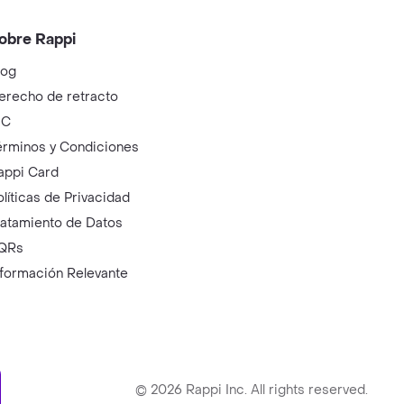
obre Rappi
log
erecho de retracto
IC
érminos y Condiciones
appi Card
olíticas de Privacidad
ratamiento de Datos
QRs
nformación Relevante
ry
©
2026
Rappi Inc. All rights reserved.