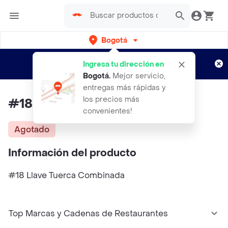
Bogotá
Regístrate
¿Nuevo en Rappi?
y disfruta de
Ingresa tu dirección en
envíos gratis por semanas
Aplican TyC
Bogotá
.
Mejor servicio,
entregas más rápidas y
los precios más
#18 Llave Tuerca Combinada
convenientes!
Agotado
Información del producto
#18 Llave Tuerca Combinada
Top Marcas y Cadenas de Restaurantes