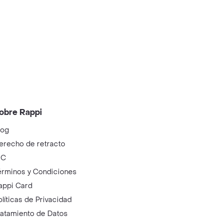
obre Rappi
log
erecho de retracto
IC
érminos y Condiciones
appi Card
olíticas de Privacidad
ratamiento de Datos