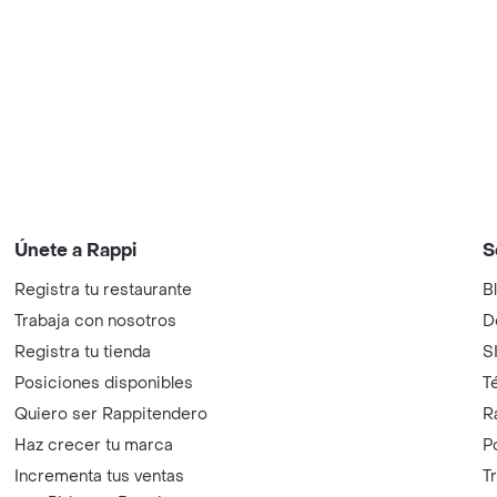
Únete a Rappi
S
Registra tu restaurante
B
Trabaja con nosotros
D
Registra tu tienda
S
Posiciones disponibles
T
Quiero ser Rappitendero
R
Haz crecer tu marca
P
Incrementa tus ventas
T