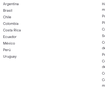
Argentina
H
m
Brasil
P
Chile
P
Colombia
C
Costa Rica
S
Ecuador
C
México
d
Perú
P
Uruguay
C
d
C
C
m