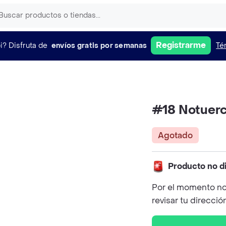
Registrarme
i?
Disfruta de
envíos gratis por semanas
Té
#18 Notuerc
Agotado
Producto no d
Por el momento no
revisar tu direcció