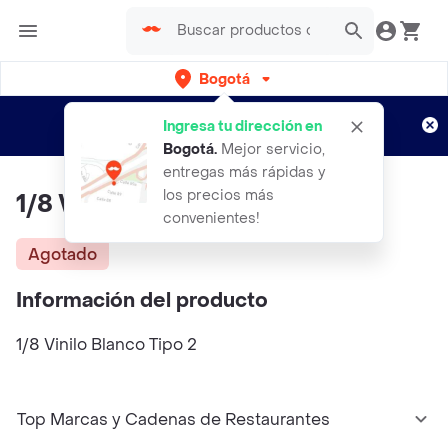
Bogotá
Regístrate
¿Nuevo en Rappi?
y disfruta de
Ingresa tu dirección en
envíos gratis por semanas
Aplican TyC
Bogotá
.
Mejor servicio,
entregas más rápidas y
los precios más
1/8 Vinilo Blanco Tipo 2
convenientes!
Agotado
Información del producto
1/8 Vinilo Blanco Tipo 2
Top Marcas y Cadenas de Restaurantes