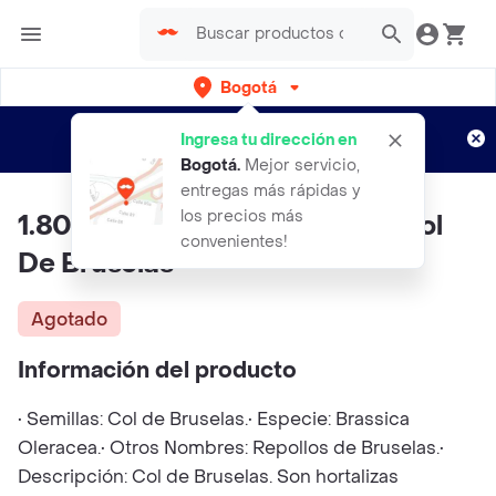
Bogotá
Regístrate
¿Nuevo en Rappi?
y disfruta de
Ingresa tu dirección en
envíos gratis por semanas
Aplican TyC
Bogotá
.
Mejor servicio,
entregas más rápidas y
los precios más
1.800 Semillas Orgánicas De Col
convenientes!
De Bruselas
Agotado
Información del producto
• Semillas: Col de Bruselas.• Especie: Brassica
Oleracea.• Otros Nombres: Repollos de Bruselas.•
Descripción: Col de Bruselas. Son hortalizas