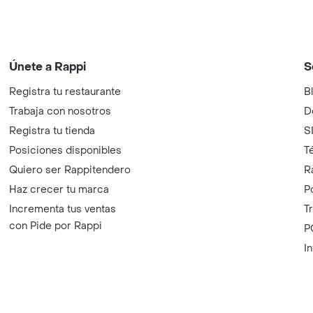
Únete a Rappi
S
Registra tu restaurante
B
Trabaja con nosotros
D
Registra tu tienda
S
Posiciones disponibles
T
Quiero ser Rappitendero
R
Haz crecer tu marca
P
Incrementa tus ventas
T
con Pide por Rappi
P
I