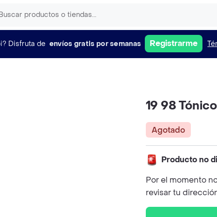
Registrarme
i?
Disfruta de
envíos gratis por semanas
Té
19 98 Tónic
Agotado
Producto no d
Por el momento no
revisar tu direcció