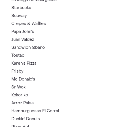
Starbucks
Subway
Crepes & Waffles
Papa John's
Juan Valdez
Sandwich Qbano
Tostao
Karen's Pizza
Frisby
Mc Donald's
Sr Wok
Kokoriko
Arroz Paisa
Hamburguesas El Corral
Dunkin' Donuts
Pizza Hut