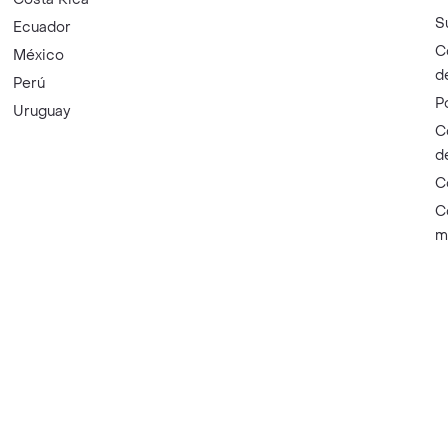
S
Ecuador
C
México
d
Perú
P
Uruguay
C
d
C
C
m