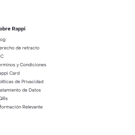
obre Rappi
log
erecho de retracto
IC
érminos y Condiciones
appi Card
olíticas de Privacidad
ratamiento de Datos
QRs
nformación Relevante