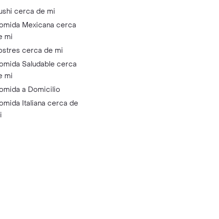
ushi cerca de mi
omida Mexicana cerca
e mi
ostres cerca de mi
omida Saludable cerca
e mi
omida a Domicilio
omida Italiana cerca de
i