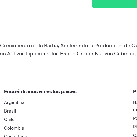
el Crecimiento de la Barba; Acelerando la Producción de 
s Activos Liposomados Hacen Crecer Nuevos Cabellos; Eng
Encuéntranos en estos países
P
Argentina
H
m
Brasil
P
Chile
P
Colombia
C
Costa Rica