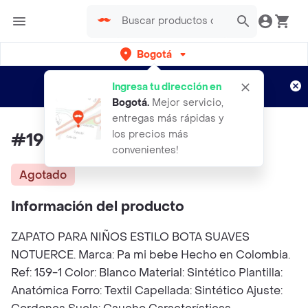
Bogotá
Regístrate
¿Nuevo en Rappi?
y disfruta de
Ingresa tu dirección en
envíos gratis por semanas
Aplican TyC
Bogotá
.
Mejor servicio,
entregas más rápidas y
los precios más
#19 Notuerce Botín Niños
convenientes!
Agotado
Información del producto
ZAPATO PARA NIÑOS ESTILO BOTA SUAVES
NOTUERCE. Marca: Pa mi bebe Hecho en Colombia.
Ref: 159-1 Color: Blanco Material: Sintético Plantilla:
Anatómica Forro: Textil Capellada: Sintético Ajuste: