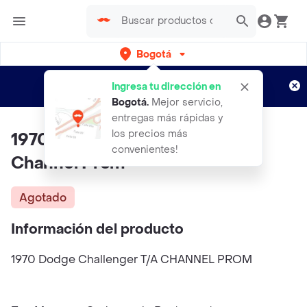
Bogotá
Regístrate
¿Nuevo en Rappi?
y disfruta de
Ingresa tu dirección en
envíos gratis por semanas
Aplican TyC
Bogotá
.
Mejor servicio,
entregas más rápidas y
los precios más
1970 Dodge Challenger T/a
convenientes!
Channel Prom
Agotado
Información del producto
1970 Dodge Challenger T/A CHANNEL PROM