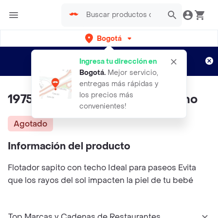
Bogotá
Regístrate
¿Nuevo en Rappi?
y disfruta de
Ingresa tu dirección en
envíos gratis por semanas
Aplican TyC
Bogotá
.
Mejor servicio,
entregas más rápidas y
los precios más
19750 Flotador Sapito Con Techo
convenientes!
Agotado
Información del producto
Flotador sapito con techo Ideal para paseos Evita
que los rayos del sol impacten la piel de tu bebé
Top Marcas y Cadenas de Restaurantes