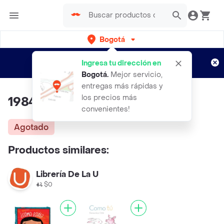
Bogotá
Regístrate
¿Nuevo en Rappi?
y disfruta de
Ingresa tu dirección en
envíos gratis por semanas
Aplican TyC
Bogotá
.
Mejor servicio,
entregas más rápidas y
los precios más
1984
convenientes!
Agotado
Productos similares:
Librería De La U
$0