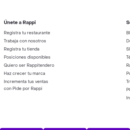
Únete a Rappi
S
Registra tu restaurante
B
Trabaja con nosotros
D
Registra tu tienda
S
Posiciones disponibles
T
Quiero ser Rappitendero
R
Haz crecer tu marca
P
Incrementa tus ventas
T
con Pide por Rappi
P
I