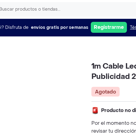
Registrarme
i?
Disfruta de
envíos gratis por semanas
Té
1m Cable Led
Publicidad 2
Agotado
Producto no d
Por el momento no
revisar tu direcció