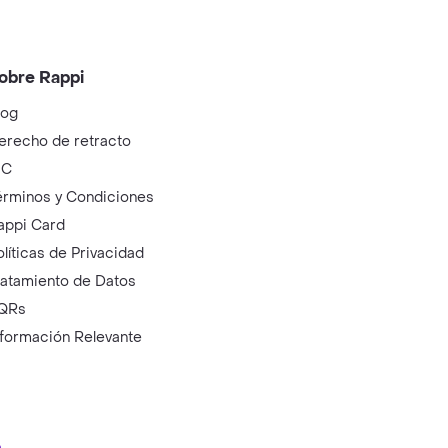
obre Rappi
log
erecho de retracto
IC
érminos y Condiciones
appi Card
olíticas de Privacidad
ratamiento de Datos
QRs
nformación Relevante