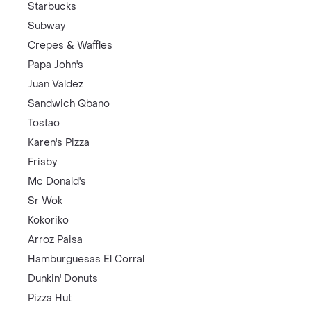
Starbucks
Subway
Crepes & Waffles
Papa John's
Juan Valdez
Sandwich Qbano
Tostao
Karen's Pizza
Frisby
Mc Donald's
Sr Wok
Kokoriko
Arroz Paisa
Hamburguesas El Corral
Dunkin' Donuts
Pizza Hut