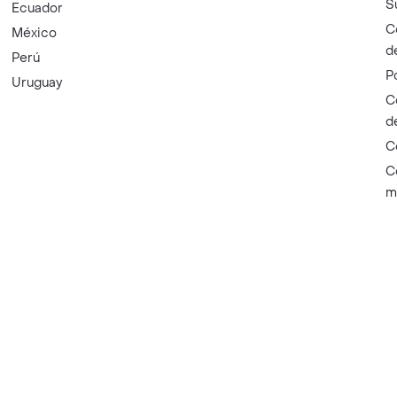
S
Ecuador
C
México
d
Perú
P
Uruguay
C
d
C
C
m