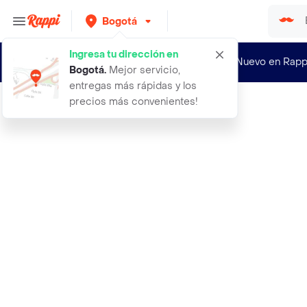
Bogotá
Ingresa tu dirección en
¿Nuevo en Rapp
Bogotá
.
Mejor servicio,
entregas más rápidas y los
precios más convenientes!
Rappi
1m cable led flexible neoflex 12v a