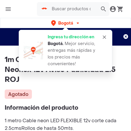
Bogotá
Regístrate
¿Nuevo en Rappi?
y disfruta de
Ingresa tu dirección en
envíos gratis por semanas
Aplican TyC
Bogotá
.
Mejor servicio,
entregas más rápidas y
los precios más
1m Cable Neon Led Flexible
convenientes!
Neoflex 12v Aviso Publicidad 2.5
ROJ
Agotado
Información del producto
1 metro Cable neon LED FLEXIBLE 12v corte cada
2.5cmsRollos de hasta 50mts.