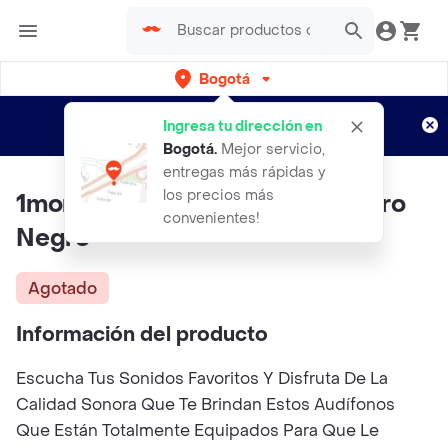
Bogotá
Regístrate
¿Nuevo en Rappi?
y disfruta de
Ingresa tu dirección en
envíos gratis por semanas
Aplican TyC
Bogotá
.
Mejor servicio,
entregas más rápidas y
los precios más
1more Audífonos Pistón Buds Pro
convenientes!
Negro
Agotado
Información del producto
Escucha Tus Sonidos Favoritos Y Disfruta De La
Calidad Sonora Que Te Brindan Estos Audífonos
Que Están Totalmente Equipados Para Que Le