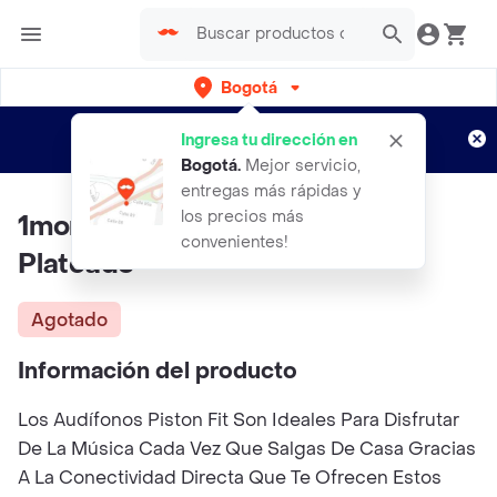
Bogotá
Regístrate
¿Nuevo en Rappi?
y disfruta de
Ingresa tu dirección en
envíos gratis por semanas
Aplican TyC
Bogotá
.
Mejor servicio,
entregas más rápidas y
los precios más
1more Audífonos Pistón Fit W
convenientes!
Plateado
Agotado
Información del producto
Los Audífonos Piston Fit Son Ideales Para Disfrutar
De La Música Cada Vez Que Salgas De Casa Gracias
A La Conectividad Directa Que Te Ofrecen Estos