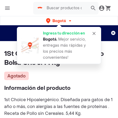
Bogotá
Regístrate
¿Nuevo en Rappi?
y disfruta de
Ingresa tu dirección en
envíos gratis por semanas
Aplican TyC
Bogotá
.
Mejor servicio,
entregas más rápidas y
los precios más
1St Choice Gato Hipoalergenico
convenientes!
Bolsa Gris 5.44 Kg
Agotado
Información del producto
1st Choice Hipoalergénico. Diseñada para gatos de 1
año o más, con alergias a las fuentes de proteínas .
Receta de Pollo sin Cereales. 5,44 Kg.