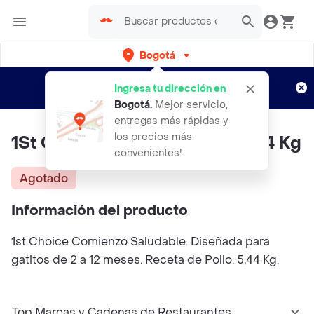
Bogotá
Regístrate
¿Nuevo en Rappi?
y disfruta de
Ingresa tu dirección en
envíos gratis por semanas
Aplican TyC
Bogotá
.
Mejor servicio,
entregas más rápidas y
los precios más
1St Choice Kitten Bolsa Lila 5.44 Kg
convenientes!
Agotado
Información del producto
1st Choice Comienzo Saludable. Diseñada para
gatitos de 2 a 12 meses. Receta de Pollo. 5,44 Kg.
Top Marcas y Cadenas de Restaurantes