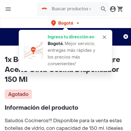
Bogotá
Regístrate
¿Nuevo en Rappi?
y disfruta de
Ingresa tu dirección en
envíos gratis por semanas
Aplican TyC
Bogotá
.
Mejor servicio,
entregas más rápidas y
los precios más
1x Botella Vidrio Aceitera Vinagre
convenientes!
Aceite Oliva Cocina Dispensador
150 Ml
Agotado
Información del producto
Saludos Cocineros!!! Disponible para la venta estas
botellas de vidrio, con capacidad de 150 ml. Ideales