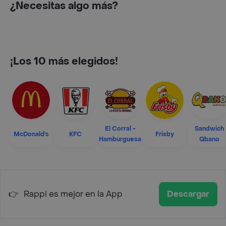
¿Necesitas algo más?
¡Los 10 más elegidos!
El Corral -
Sandwich
McDonald's
KFC
Frisby
Hamburguesa
Qbano
👉
Rappi es mejor en la App
Descargar