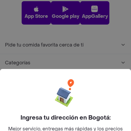
App Store
Google play
AppGallery
Pide tu comida favorita cerca de ti
Categorías
Únete a Rappi
Sobre Rappi
Facebook
Twitter
Instagram
Ingresa tu dirección en Bogotá:
Mejor servicio, entregas más rápidas y los precios
©
2026
Rappi Inc. All rights reserved.