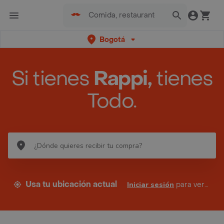
Bogotá
Si tienes
Rappi,
tienes
Todo.
Usa tu ubicación actual
Iniciar sesión
para ver tus direcciones