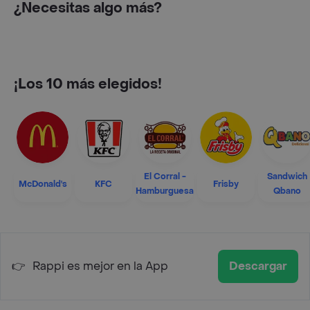
¿Necesitas algo más?
¡Los 10 más elegidos!
El Corral -
Sandwich
McDonald's
KFC
Frisby
Hamburguesa
Qbano
👉
Rappi es mejor en la App
Descargar