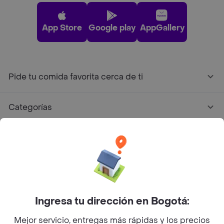
App Store
Google play
AppGallery
Pide tu comida favorita cerca de ti
Categorías
Únete a Rappi
Sobre Rappi
Facebook
Twitter
Instagram
Ingresa tu dirección en Bogotá:
Mejor servicio, entregas más rápidas y los precios
©
2026
Rappi Inc. All rights reserved.