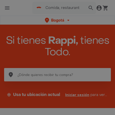
Bogotá
Si tienes
Rappi,
tienes
Todo.
Usa tu ubicación actual
Iniciar sesión
para ver tus direcciones