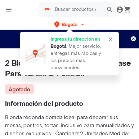
Bogotá
Regístrate
¿Nuevo en Rappi?
y disfruta de
Ingresa tu dirección en
envíos gratis por semanas
Aplican TyC
Bogotá
.
Mejor servicio,
entregas más rápidas y
los precios más
2 Blondas Doradas De 26 Cm Base
convenientes!
Para Tortas O Postres
Agotado
Información del producto
Blonda redonda dorada ideal para decorar sus
mesas, postres, tortas, inclusive para manualidades y
diseños exclusivos… Cantidad: 2 Unidades Medida: