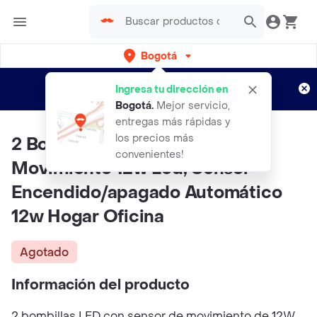
Bogotá
Regístrate
¿Nuevo en Rappi?
y disfruta de
Ingresa tu dirección en
envíos gratis por semanas
Aplican TyC
Bogotá
.
Mejor servicio,
entregas más rápidas y
los precios más
2 Bombillos Led Sensor
convenientes!
Movimiento 12w Led, Sensor
Encendido/apagado Automático
12w Hogar Oficina
Agotado
Información del producto
2 bombillas LED con sensor de movimiento de 12W,