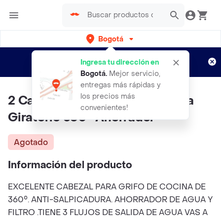
Bogotá
Regístrate
¿Nuevo en Rappi?
y disfruta de
Ingresa tu dirección en
envíos gratis por semanas
Aplican TyC
Bogotá
.
Mejor servicio,
entregas más rápidas y
los precios más
2 Cabezales De Grifo De Cocina
convenientes!
Giratorio 360° Ahorrador
Agotado
Información del producto
EXCELENTE CABEZAL PARA GRIFO DE COCINA DE
360°. ANTI-SALPICADURA. AHORRADOR DE AGUA Y
FILTRO .TIENE 3 FLUJOS DE SALIDA DE AGUA VAS A