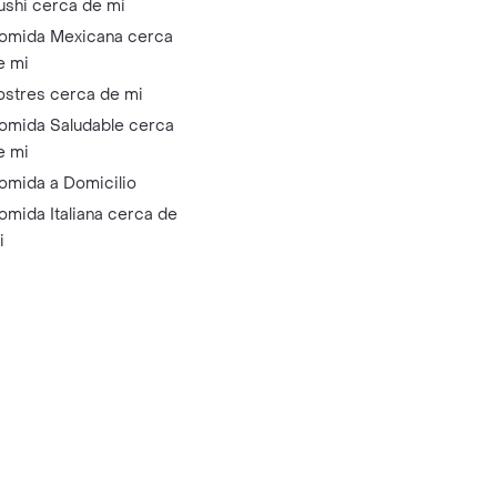
ushi cerca de mi
omida Mexicana cerca
e mi
ostres cerca de mi
omida Saludable cerca
e mi
omida a Domicilio
omida Italiana cerca de
i