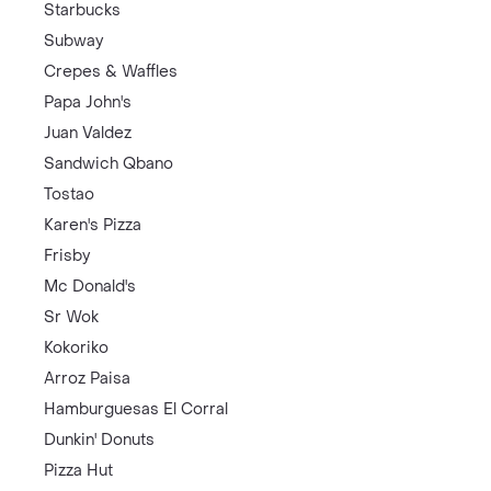
Starbucks
Subway
Crepes & Waffles
Papa John's
Juan Valdez
Sandwich Qbano
Tostao
Karen's Pizza
Frisby
Mc Donald's
Sr Wok
Kokoriko
Arroz Paisa
Hamburguesas El Corral
Dunkin' Donuts
Pizza Hut