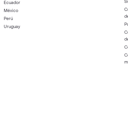
S
Ecuador
C
México
d
Perú
P
Uruguay
C
d
C
C
m