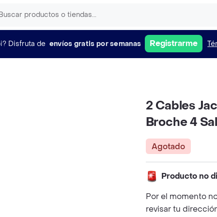
Registrarme
i?
Disfruta de
envíos gratis por semanas
Té
2 Cables Jac
Broche 4 Sa
Agotado
Producto no d
Por el momento no
revisar tu direcció