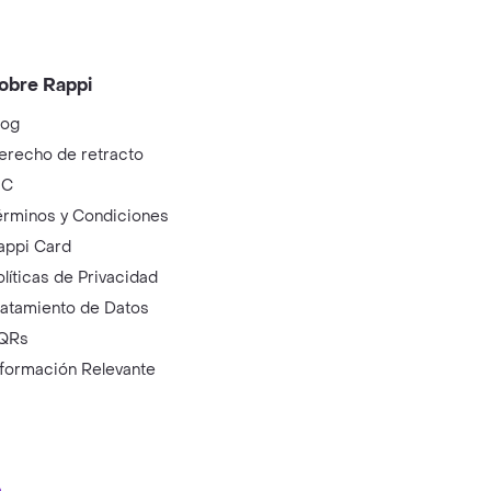
obre Rappi
log
erecho de retracto
IC
érminos y Condiciones
appi Card
olíticas de Privacidad
ratamiento de Datos
QRs
nformación Relevante