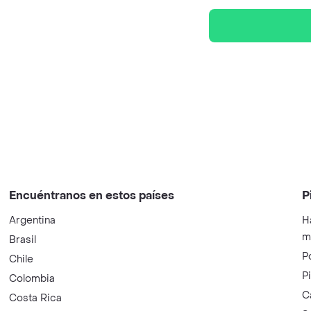
Encuéntranos en estos países
P
Argentina
H
m
Brasil
P
Chile
P
Colombia
C
Costa Rica