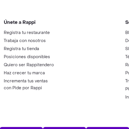
Únete a Rappi
S
Registra tu restaurante
B
Trabaja con nosotros
D
Registra tu tienda
S
Posiciones disponibles
T
Quiero ser Rappitendero
R
Haz crecer tu marca
P
Incrementa tus ventas
T
con Pide por Rappi
P
I