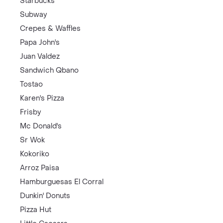
Starbucks
Subway
Crepes & Waffles
Papa John's
Juan Valdez
Sandwich Qbano
Tostao
Karen's Pizza
Frisby
Mc Donald's
Sr Wok
Kokoriko
Arroz Paisa
Hamburguesas El Corral
Dunkin' Donuts
Pizza Hut