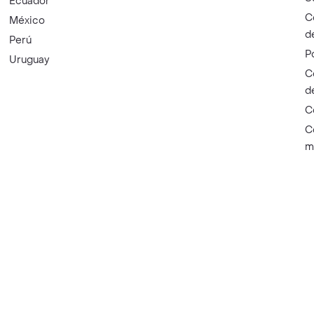
Ecuador
C
México
d
Perú
P
Uruguay
C
d
C
C
m