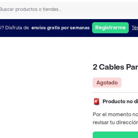
Registrarme
i?
Disfruta de
envíos gratis por semanas
Té
2 Cables Par
Agotado
Producto no d
Por el momento no
revisar tu direcció