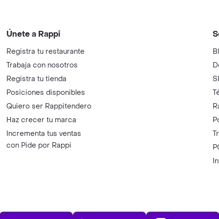
Únete a Rappi
S
Registra tu restaurante
B
Trabaja con nosotros
D
Registra tu tienda
S
Posiciones disponibles
T
Quiero ser Rappitendero
R
Haz crecer tu marca
P
Incrementa tus ventas
T
con Pide por Rappi
P
I
App Store
Play Store
AppGalle