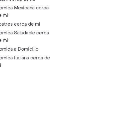
omida Mexicana cerca
e mi
ostres cerca de mi
omida Saludable cerca
e mi
omida a Domicilio
omida Italiana cerca de
i