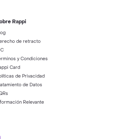
obre Rappi
log
erecho de retracto
IC
érminos y Condiciones
appi Card
olíticas de Privacidad
ratamiento de Datos
QRs
nformación Relevante
ry