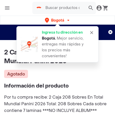
Bogotá
Regístrate
¿Nuevo en Rappi?
y disfruta de
Ingresa tu dirección en
envíos gratis por semanas
Aplican TyC
Bogotá
.
Mejor servicio,
entregas más rápidas y
los precios más
2 Caja 208 Sobres En Total
convenientes!
Mundial Panini 2026
Agotado
Información del producto
Por tu compra recibe: 2 Caja 208 Sobres En Total
Mundial Panini 2026 Total: 208 Sobres Cada sobre
contiene 7 laminas ***NO INCLUYE ALBUM***