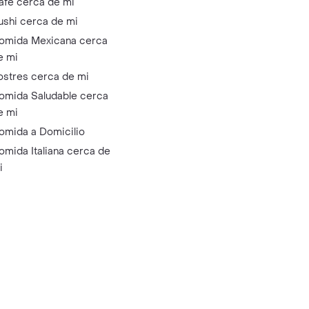
afé cerca de mi
ushi cerca de mi
omida Mexicana cerca
e mi
ostres cerca de mi
omida Saludable cerca
e mi
omida a Domicilio
omida Italiana cerca de
i