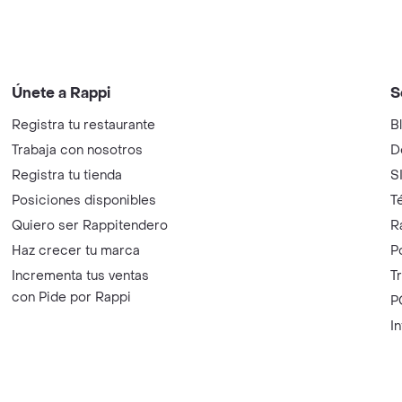
Únete a Rappi
S
Registra tu restaurante
B
Trabaja con nosotros
D
Registra tu tienda
S
Posiciones disponibles
T
Quiero ser Rappitendero
R
Haz crecer tu marca
P
Incrementa tus ventas
T
con Pide por Rappi
P
I