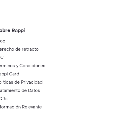
obre Rappi
log
erecho de retracto
IC
érminos y Condiciones
appi Card
olíticas de Privacidad
ratamiento de Datos
QRs
nformación Relevante