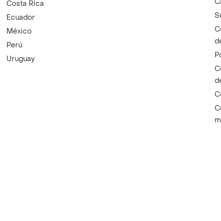
C
Costa Rica
S
Ecuador
C
México
d
Perú
P
Uruguay
C
d
C
C
m