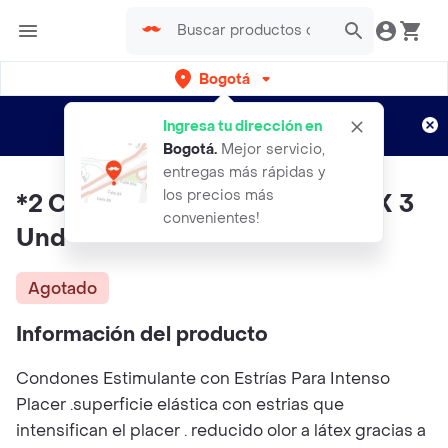
Bogotá
Regístrate
¿Nuevo en Rappi?
y disfruta de
Ingresa tu dirección en
envíos gratis por semanas
Aplican TyC
Bogotá
.
Mejor servicio,
entregas más rápidas y
los precios más
*2 Condones Duo Estimulante X 3
convenientes!
Und
Agotado
Información del producto
Condones Estimulante con Estrías Para Intenso
Placer .superficie elástica con estrias que
intensifican el placer . reducido olor a látex gracias a