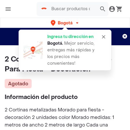
Bogotá
Regístrate
¿Nuevo en Rappi?
y disfruta de
Ingresa tu dirección en
envíos gratis por semanas
Aplican TyC
Bogotá
.
Mejor servicio,
entregas más rápidas y
los precios más
2 Cortinas Metalizadas Morado
convenientes!
Para Fiesta – Decoración
Agotado
Información del producto
2 Cortinas metalizadas Morado para fiesta -
decoración 2 unidades color Morado medidas: 1
metros de ancho 2 metros de largo Cada una