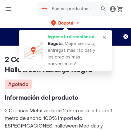
Bogotá
Regístrate
¿Nuevo en Rappi?
y disfruta de
Ingresa tu dirección en
envíos gratis por semanas
Aplican TyC
Bogotá
.
Mejor servicio,
entregas más rápidas y
los precios más
2 Cortinas Metalizadas Para
convenientes!
Halloween Naranja Negra
Agotado
Información del producto
2 Cortinas Metalizada de 2 metros de alto por 1
metro de ancho. 100% Importado.
ESPECIFICACIONES: halloween Medidas y