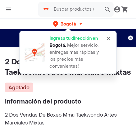
Bogotá
Regístrate
¿Nuevo en Rappi?
y disfruta de
Ingresa tu dirección en
envíos gratis por semanas
Aplican TyC
Bogotá
.
Mejor servicio,
entregas más rápidas y
los precios más
2 Dos Vendas De Boxeo Mma
convenientes!
Taekwondo Artes Marciales Mixtas
Agotado
Información del producto
2 Dos Vendas De Boxeo Mma Taekwondo Artes
Marciales Mixtas