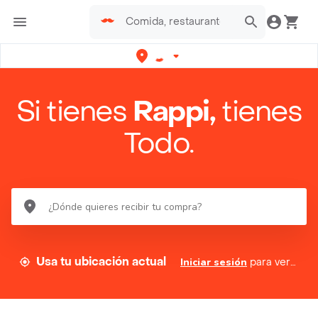
Si tienes
Rappi,
tienes
Todo.
Usa tu ubicación actual
Iniciar sesión
para ver tus direcciones