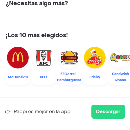
¿Necesitas algo más?
¡Los 10 más elegidos!
El Corral -
Sandwich
McDonald's
KFC
Frisby
Hamburguesa
Qbano
👉
Rappi es mejor en la App
Descargar