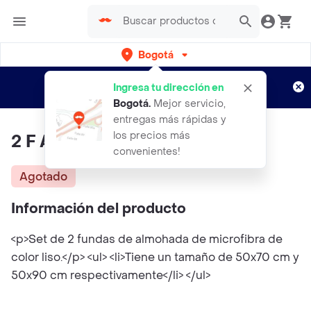
Bogotá
Regístrate
¿Nuevo en Rappi?
y disfruta de
Ingresa tu dirección en
envíos gratis por semanas
Aplican TyC
Bogotá
.
Mejor servicio,
entregas más rápidas y
los precios más
2 F Alm Con Mic 50x70
convenientes!
Agotado
Información del producto
<p>Set de 2 fundas de almohada de microfibra de
color liso.</p> <ul> <li>Tiene un tamaño de 50x70 cm y
50x90 cm respectivamente</li> </ul>